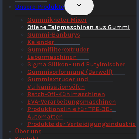
Untermenü
Unsere Produkte
Umschalten
Gummikneter Mixer
Offene Teigmaschinen aus Gummi
Gummi-Banburys
Kalender
Gummifilterextruder
Labormaschinen
Sigma Silikon- und Butylmischer
Gummivorformung (Barwell)
Gummiextruder und
Vulkanisationsöfen
Batch-Off-Kühlmaschinen
EVA-Verarbeitungsmaschinen
Produktionslinie für TPE-3D-
Automatten
Produkte der Verteidigungsindustrie
Über uns
Kontakt