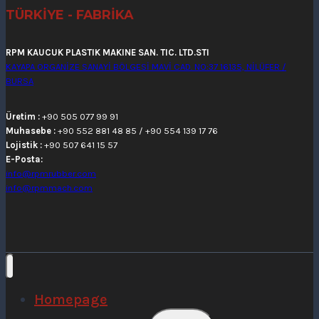
TÜRKİYE - FABRİKA
RPM KAUCUK PLASTIK MAKINE SAN. TIC. LTD.STI
KAYAPA ORGANİZE SANAYİ BÖLGESİ MAVİ CAD. NO:37 16135, NİLÜFER /
BURSA
Üretim :
+90 505 077 99 91
Muhasebe :
+90 552 881 48 85 / +90 554 139 17 76
Lojistik :
+90 507 641 15 57
E-Posta:
info@rpmrubber.com
info@rpmmach.com
Homepage