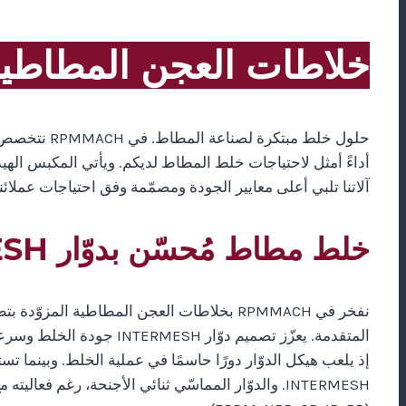
خلاطات العجن المطاطية (eader
حلول خلط مب
آلاتنا تلبي أعلى معايير الجودة ومصمّمة وفق احتياجات عملائنا
خلط مطاط مُحسّن بدوّار INTERMESH
المتقدمة. يعزّز تصميم د