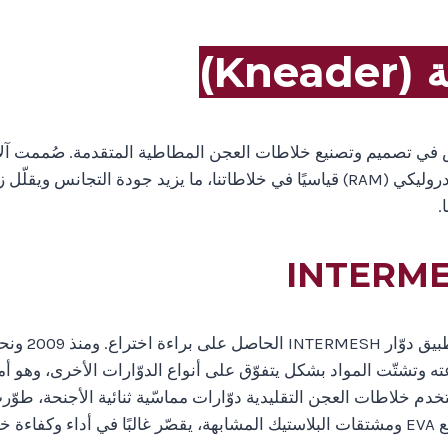
Kn)
تكرة لصناعة المطاط. في RPMMACH نتخصص في تصميم وتصنيع خلاطات العجن المطاطية المتقد
أداءً أمثل لاحتياجات خلط المطاط لديكم. ويأتي المكبس الهيدروليكي (RAM) قياسيًا في خل
.
نفخر في MACH
وّار INTERMESH جودة الخلط وسرعته وتشتّت المواد بشكل يتفوّق على أنواع الدوّار