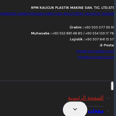
RPM KAUCUK PLASTIK MAKINE SAN. TIC. LTD.STI
ORGANİZE SANAYİ BÖLGESİ MAVİ CAD. NO:37 16135, NİLÜFER / BURSA
Üretim :
+90 505 077 99 91
Muhasebe :
+90 552 881 48 85 / +90 554 139 17 76
Lojistik :
+90 507 641 15 57
E-Posta:
info@rpmrubber.com
info@rpmmach.com
الصفحة الرئيسية
تبديل
منتجات
القائمة