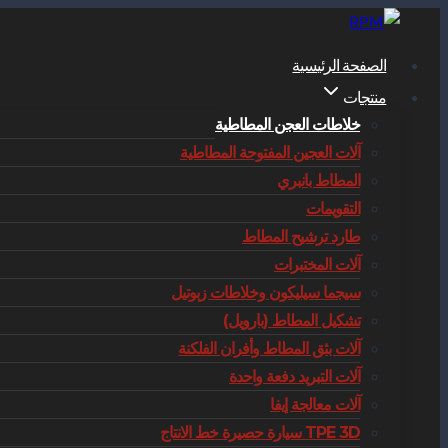
التجاوز
إلى
الصفحة الرئيسية
المحتوى
منتجات
خلاطات العجن المطاطية
آلات العجين المفتوحة المطاطية
المطاط بانبري
التقويمات
طارد ترشيح المطاط
آلات المختبرات
سيجما سيليكون وخلاطات زبوتيل
تشكيل المطاط (بارويل)
آلات بثق المطاط وأفران الفلكنة
آلات التبريد دفعة واحدة
آلات معالجة إيفا
TPE 3D سيارة حصيرة خط الانتاج