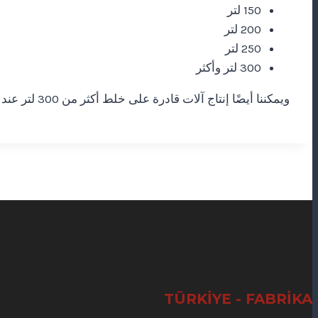
150 لتر
200 لتر
250 لتر
300 لتر وأكثر
ويمكننا أيضًا إنتاج آلات قادرة على خلط أكثر من 300 لتر عند الطلب. وللآلات بسعة 35 لترًا فأكثر نوصي باستخدام ناقل (كونفيور) لكفاءة مثلى.
TÜRKİYE - FABRİKA