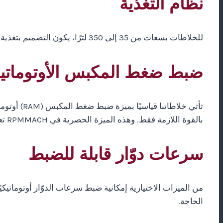
نظام التغذية
للخلاطات بسعات من 35 إلى 350 لترًا، يكون التصميم بتغذية أمامية. أما الخلاطات الأصغر من 35 لترًا فتصميمها بتغذية خلفية.
ضبط ضغط المكبس الأوتوماتي
بالقوة اللازمة فقط. وهذه الميزة الحصرية في RPMMACH تعمل كإجراء أمان للخلط يضمن عدم تلف الدوّارات أو المكابس أو المحامل تحت أي إجهاد.
سرعات دوّار قابلة للضبط
من الميزات الاختيارية إمكانية ضبط سرعات الدوّار أوتوماتيكي
الحاجة.