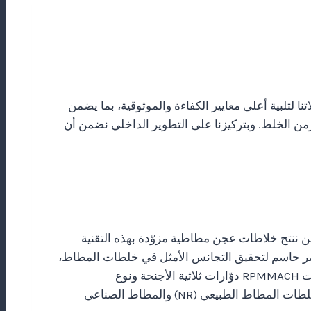
مة. صُممت آلاتنا لتلبية أعلى معايير الكفاءة والموثوقية، بما يضمن
اطاتنا، ما يزيد جودة التجانس ويقلّل زمن الخلط. وبتركيزنا على التطوير الداخلي نضمن أن
RPM بخلاطات العجن المطاطية المزوّدة بتطبيق دوّار INTERMESH الحاصل على براءة اختراع. ومنذ 2009 ونحن ننتج خلاطات عجن مطاطية مزوّدة بهذه التقنية
ات الأخرى، وهو أمر حاسم لتحقيق التجانس الأمثل في خلطات المطاط،
إذ يلعب هيكل الدوّار دورًا حاسمًا في عملية الخلط. وبينما تستخدم خلاطات العجن التقليدية دوّارات مماسّية ثنائية الأجنحة، طوّرت RPMMACH دوّارات ثلاثية الأجنحة ونوع
INTERMESH. والدوّار المماسّي ثنائي الأجنحة، رغم فعاليته مع EVA ومشتقات البلاستيك المشابهة، يقصّر غالبًا في أداء وكفاءة خلطات المطاط الطبيعي (NR) والمطاط الصناعي