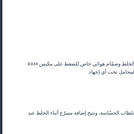
تأتي خلاطاتنا قياسيًا بميزة ضبط ضغط المكبس (RAM) أوتوماتيكيًا. يستخدم هذا النظام المبتكر التفاعل بين القوة المتولّدة أثناء الخلط وصمّام هوائي خاص للضغط على مكبس RAM
لخلطات الحسّاسة، وتتيح إضافة مسرّع أثناء الخلط عند