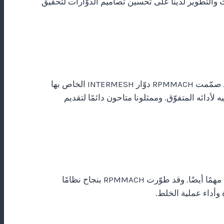
تطبيق، وتركّز جهود البحث والتطوير لدينا على تحسين تصاميم الدوّارات لتحقيق
أدّت التطوّرات الأخيرة إلى تطوير دوّار من نوع INTERMESH يحقّق عمومًا نتائج خلط شبه متجانسة لجميع خلطات البوليمر. وقد صمّمت RPMMACH دوّار INTERMESH الخاص بها
أدائه المتفوّق. وممثلونا متاحون دائمًا لتقديم
إضافةً إلى تصميم الدوّار، يُعد نظام التبريد في بانبري حاسمًا. ومع أن حرارة ماء التبريد عامل رئيسي، فإن تصميم الآلة يلعب دورًا مهمًا أيضًا. وقد طوّرت RPMMACH بنجاح نظامًا