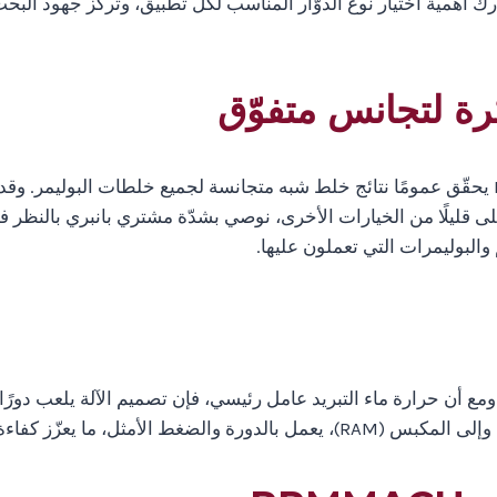
 يقدّم نتائج مثلى لجميع البوليمرات. وفي RPMMACH ندرك أهمية اختيار نوع الدوّار المناسب لكل 
 قليلًا من الخيارات الأخرى، نوصي بشدّة مشتري بانبري بالنظر فيه ل
والبوليمرات التي تعملون عليها.
زّز كفاءة وأداء عملية الخلط.