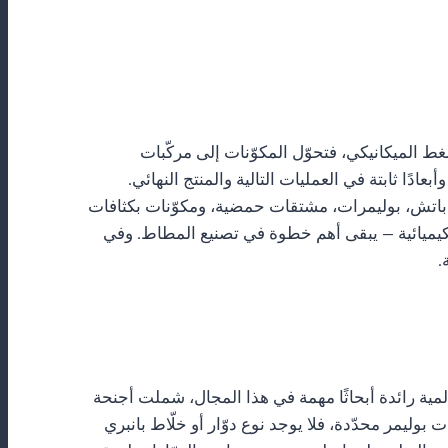
ط الميكانيكي، فتحوّل المكوّنات إلى مركّبات
ًا ثابتة في العمليات التالية والمنتج النهائي.
باتش، بوليمرات، مشتقات حمضية، ومكوّنات بكثافات
الكيميائية — يبقى أهم خطوة في تصنيع المطاط. وفي
مية رائدة أبحاثًا مهمة في هذا المجال، شملت أجنحة
 لكنه غالبًا أنسب لعمليات بوليمر محدّدة، فلا يوجد نوع دوّار أو خلّاط بانبري