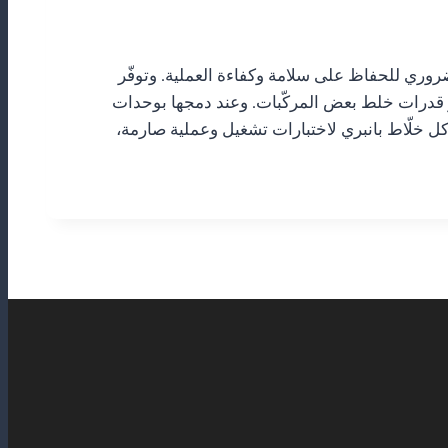
روري للحفاظ على سلامة وكفاءة العملية. وتوفّر
ة كيماويات الطهي أو تعزيز قدرات خلط بعض المركّبات. وعند دمجها بوحدات
كل خلّاط بانبري لاختبارات تشغيل وعملية صارمة،