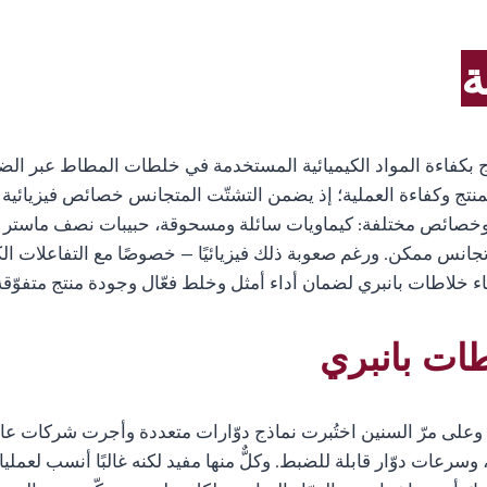
ة
ج بكفاءة المواد الكيميائية المستخدمة في خلطات المطاط عبر الضغ
ج وكفاءة العملية؛ إذ يضمن التشتّت المتجانس خصائص فيزيائية وأبعاد
 وخصائص مختلفة: كيماويات سائلة ومسحوقة، حبيبات نصف ماستر 
ى تجانس ممكن. ورغم صعوبة ذلك فيزيائيًا — خصوصًا مع التفاعلات 
ات بانبري
. وعلى مرّ السنين اختُبرت نماذج دوّارات متعددة وأجرت شركات عال
ف لولبية-مماسّية، وتكوينات بأجنحة مسطّحة (2 أو 3 أو 4)، وسرعات دوّار قابلة للضبط. وكلٌّ منها مفيد