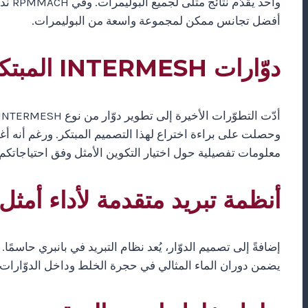
واحد
أفضل تجانس ممكن لمجموعة واسعة من البوليمرات.
دوّارات INTERMESH المبتكرة لتجانس متفوّق
وحصلت على براءة اختراع لهذا التصميم المبتكر. ورغم أنه أغلى
معلومات تفصيلية حول اختيار التكوين الأمثل وفق احتياجاتكم 
أنظمة تبريد متقدمة لأداء أمثل
يضمن دوران الماء المثالي في حجرة الخلط وداخل الدوّارات وإلى المكبس (RAM)، يعمل بالدورة والضغط الأمثل، ما يع