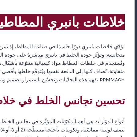
خلاطات بانبري المطاطي
تؤدّي خلاطات بانبري دورًا حاسمًا في صناعة المطاط، إذ تمز
متجانسة. وتؤثّر جودة الخلط في بانبري مباشرةً على جودة المنت
وتُستخدم في خلطات المطاط مواد كيميائية متنوّعة بأشكال
متفاوتة، تُضاف كلها إلى الدفعة نفسها ويُتوقّع خلطها بأقص
RPMMACH نفهم هذه التحدّيات ونحسّن باستمرار تصميم وبناء خلاطات بانبري لضمان أداء أمثل وخلط فعّال وجودة منتج متفوّقة.
تحسين تجانس الخلط في خلاط
أنواع الدوّارات هي أهم المكوّنات المؤثّرة في تجانس الخلط
نص