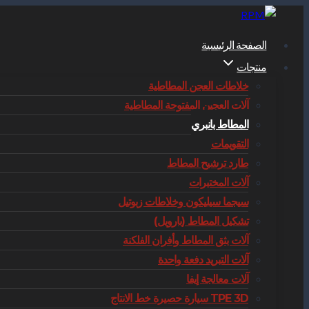
التجاوز
إلى
الصفحة الرئيسية
المحتوى
منتجات
خلاطات العجن المطاطية
آلات العجين المفتوحة المطاطية
المطاط بانبري
التقويمات
طارد ترشيح المطاط
آلات المختبرات
سيجما سيليكون وخلاطات زبوتيل
تشكيل المطاط (بارويل)
آلات بثق المطاط وأفران الفلكنة
آلات التبريد دفعة واحدة
آلات معالجة إيفا
TPE 3D سيارة حصيرة خط الانتاج