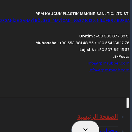
RPM KAUCUK PLASTIK MAKINE SAN. TIC. LTD.STI
ORGANİZE SANAYİ BÖLGESİ MAVİ CAD. NO:37 16135, NİLÜFER / BURSA
Üretim :
+90 505 077 99 91
Muhasebe :
+90 552 881 48 85 / +90 554 139 17 76
Lojistik :
+90 507 641 15 57
E-Posta:
info@rpmrubber.com
info@rpmmach.com
الصفحة الرئيسية
تبديل
منتجات